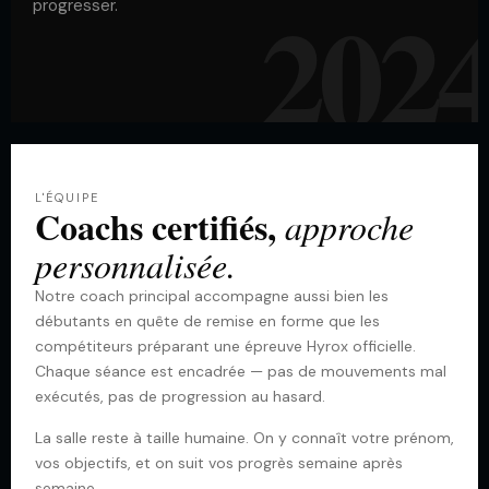
202
progresser.
L'ÉQUIPE
Coachs certifiés,
approche
personnalisée.
Notre coach principal accompagne aussi bien les
débutants en quête de remise en forme que les
compétiteurs préparant une épreuve Hyrox officielle.
Chaque séance est encadrée — pas de mouvements mal
exécutés, pas de progression au hasard.
La salle reste à taille humaine. On y connaît votre prénom,
vos objectifs, et on suit vos progrès semaine après
semaine.