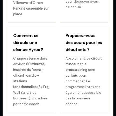
pour découvrir avant
Villenave-d'Ornon.
de choisir.
Parking disponible sur
place
.
Comment se
Proposez-vous
déroule une
des cours pour les
séance Hyrox ?
débutants ?
Chaque séance dure
Absolument. Le
circuit
environ
60 minutes
,
minceur
et le
inspirée du format
crosstraining
sont
officiel :
cardio +
parfaits pour
stations
commencer. Le
fonctionnelles
(SkiErg,
programme Hyrox est
Wall Balls, Sled,
également accessible
Burpees…). Encadrée
dès la première
par notre coach.
séance.